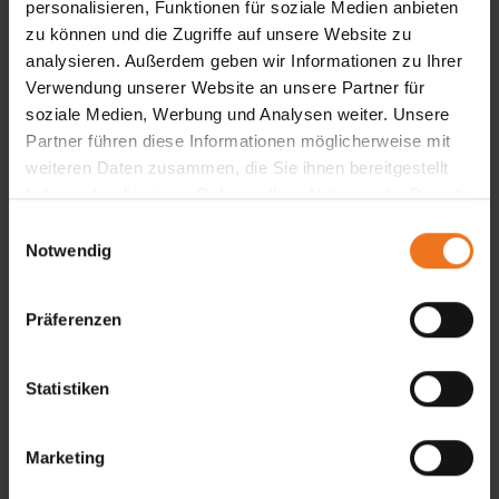
personalisieren, Funktionen für soziale Medien anbieten
Terrasse
zu können und die Zugriffe auf unsere Website zu
analysieren. Außerdem geben wir Informationen zu Ihrer
Verwendung unserer Website an unsere Partner für
Unsere Kollektion bietet erstklassige Produkte
soziale Medien, Werbung und Analysen weiter. Unsere
für jede Einbausituation und jeden individuellen
Partner führen diese Informationen möglicherweise mit
Geschmack. Mit ansprechenden Designs und
weiteren Daten zusammen, die Sie ihnen bereitgestellt
Farben genießen Sie maximale Freiheit in der
haben oder die sie im Rahmen Ihrer Nutzung der Dienste
Gestaltung. Zudem sorgt das durchdachte
gesammelt haben.
E
Zubehör für besten Bedienkomfort und erhöht
Notwendig
i
Ihre Lebensqualität spürbar.
n
w
Präferenzen
i
l
l
Statistiken
i
g
Marketing
u
n