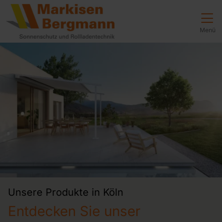
Direkt zur Top-Navigation
Direkt zur Hauptnavigation
Zum Inhalt springen
Direkt zum Footer
Hauptnavigation
Menü
Unsere Produkte in Köln
Entdecken Sie unser