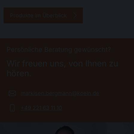
Produkte im Überblick
Persönliche Beratung gewünscht?
Wir freuen uns, von Ihnen zu
hören.
markisen.bergmann@koeln.de
+49 221 63 11 10