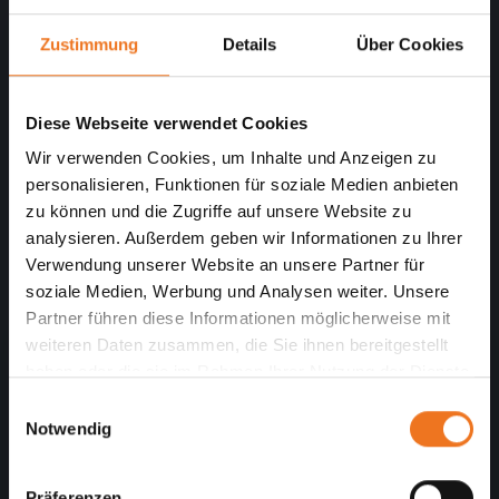
Zustimmung
Details
Über Cookies
Innenliegender Sonnenschutz für
Fenster
Diese Webseite verwendet Cookies
Finden Sie effektiven innenliegenden
Wir verwenden Cookies, um Inhalte und Anzeigen zu
Sonnenschutz für Fenster.
personalisieren, Funktionen für soziale Medien anbieten
zu können und die Zugriffe auf unsere Website zu
Sonnenschutz Fenster Innen
analysieren. Außerdem geben wir Informationen zu Ihrer
Verwendung unserer Website an unsere Partner für
soziale Medien, Werbung und Analysen weiter. Unsere
Partner führen diese Informationen möglicherweise mit
×
weiteren Daten zusammen, die Sie ihnen bereitgestellt
🔔
haben oder die sie im Rahmen Ihrer Nutzung der Dienste
gesammelt haben.
E
Wichtige Kundeninformation
Notwendig
i
n
Betriebsferien bis zum 25.08.2026
w
Präferenzen