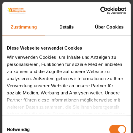
hCaptcha
Diese Webseite nutzt auf Grundlage des
berechtigten Interesses gemäß Art. 6 Abs. 1 lit. f
Zustimmung
Details
Über Cookies
DSGVO die Dienste von hCaptcha, einem
Angebot der Intuition Machines, Inc. („hCap-
Diese Webseite verwendet Cookies
tcha“). hCaptcha verwendet Cookies und
Wir verwenden Cookies, um Inhalte und Anzeigen zu
vergleichbare Technologien, um zu
personalisieren, Funktionen für soziale Medien anbieten
unterscheiden, ob Eingaben auf dieser Webseite
zu können und die Zugriffe auf unsere Website zu
durch Menschen oder automatisierte
analysieren. Außerdem geben wir Informationen zu Ihrer
Programme („Bots“) erfolgen. Dabei werden
Verwendung unserer Website an unsere Partner für
Informationen wie Ihre IP-Adresse sowie
soziale Medien, Werbung und Analysen weiter. Unsere
Partner führen diese Informationen möglicherweise mit
Browser- und Geräteinformationen an Server
weiteren Daten zusammen, die Sie ihnen bereitgestellt
von hCaptcha in den USA übertragen und dort
haben oder die sie im Rahmen Ihrer Nutzung der Dienste
gespeichert. hCaptcha dient dem Schutz vor
gesammelt haben.
E
Spam, missbräuchlichen Aktivitäten und
Notwendig
i