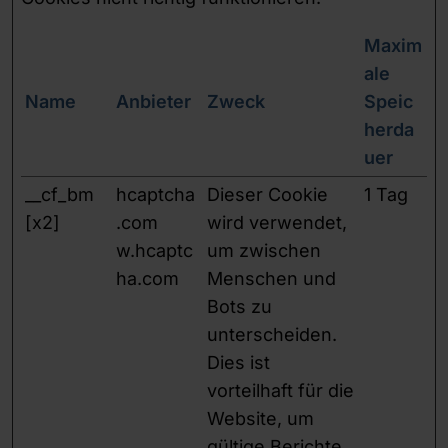
Maxim
ale
Name
Anbieter
Zweck
Speic
herda
uer
__cf_bm
hcaptcha
Dieser Cookie
1 Tag
[x2]
.com
wird verwendet,
w.hcaptc
um zwischen
ha.com
Menschen und
Bots zu
unterscheiden.
Dies ist
vorteilhaft für die
Website, um
gültige Berichte