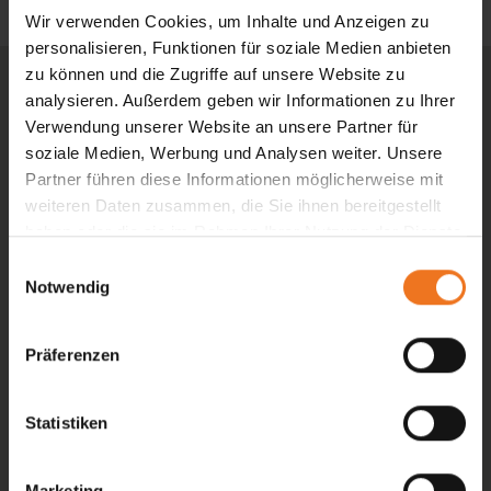
Wir verwenden Cookies, um Inhalte und Anzeigen zu
personalisieren, Funktionen für soziale Medien anbieten
zu können und die Zugriffe auf unsere Website zu
analysieren. Außerdem geben wir Informationen zu Ihrer
Verwendung unserer Website an unsere Partner für
Markisen Bergmann GmbH
soziale Medien, Werbung und Analysen weiter. Unsere
Bergisch Gladbacherstraße 635
Partner führen diese Informationen möglicherweise mit
51067 Köln
weiteren Daten zusammen, die Sie ihnen bereitgestellt
haben oder die sie im Rahmen Ihrer Nutzung der Dienste
+49 221 63 11 10
gesammelt haben.
E
markisen.bergmann@koeln.de
Notwendig
i
n
w
Öffnungszeiten
Präferenzen
i
Montag
l
12:00 - 16:30 Uhr
l
Statistiken
i
Dienstag
g
08:00 - 12:00 Uhr
Marketing