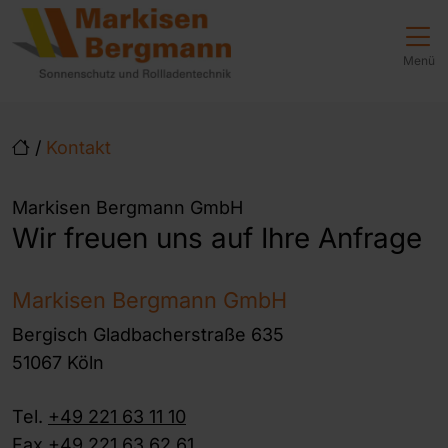
Direkt zur Top-Navigation
Direkt zur Hauptnavigation
Zum Inhalt springen
Direkt zum Footer
Hauptnavigation
Menü
/
Kontakt
Markisen Bergmann GmbH
Wir freuen uns auf Ihre Anfrage
Markisen Bergmann GmbH
Bergisch Gladbacherstraße 635
51067 Köln
Tel.
+49 221 63 11 10
Fax +49 221 63 62 61