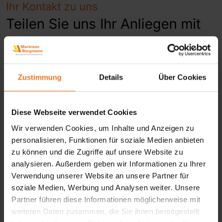
Ihr Kontakt zu uns
Teilen Sie uns Ihr Anliegen mit
Vorname
Zustimmung
Details
Über Cookies
Nachname
Diese Webseite verwendet Cookies
Ich wünsche eine Kontaktaufnahme per
Wir verwenden Cookies, um Inhalte und Anzeigen zu
E-Mail
Telefon
personalisieren, Funktionen für soziale Medien anbieten
zu können und die Zugriffe auf unsere Website zu
Telefon
analysieren. Außerdem geben wir Informationen zu Ihrer
Verwendung unserer Website an unsere Partner für
E-Mail
soziale Medien, Werbung und Analysen weiter. Unsere
Partner führen diese Informationen möglicherweise mit
weiteren Daten zusammen, die Sie ihnen bereitgestellt