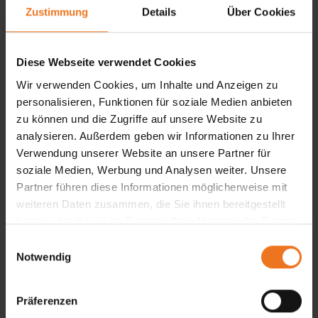
bis zu 12 m² / 3 m Seitenlänge
Zustimmung
Details
Über Cookies
Schiebesystem
Extras: 360° drehbarer Mast
Diese Webseite verwendet Cookies
Produktdetails
Wir verwenden Cookies, um Inhalte und Anzeigen zu
personalisieren, Funktionen für soziale Medien anbieten
zu können und die Zugriffe auf unsere Website zu
analysieren. Außerdem geben wir Informationen zu Ihrer
Verwendung unserer Website an unsere Partner für
soziale Medien, Werbung und Analysen weiter. Unsere
Partner führen diese Informationen möglicherweise mit
weiteren Daten zusammen, die Sie ihnen bereitgestellt
haben oder die sie im Rahmen Ihrer Nutzung der Dienste
gesammelt haben.
E
Notwendig
i
n
w
Präferenzen
i