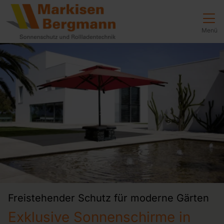
Direkt zur Top-Navigation
Direkt zur Hauptnavigation
Zum Inhalt springen
Direkt zum Footer
Hauptnavigation
Menü
Freistehender Schutz für moderne Gärten
Exklusive Sonnenschirme in