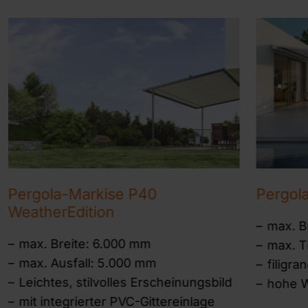
Pergola-Markise P40
Pergol
WeatherEdition
max. B
max. Breite: 6.000 mm
max. T
max. Ausfall: 5.000 mm
filigr
Leichtes, stilvolles Erscheinungsbild
hohe W
mit integrierter PVC-Gittereinlage