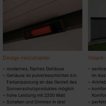
Design Heizstrahler
Volant-
modernes, flaches Gehäuse
senkre
Gehäuse ist pulverbeschichtet d.h.
im Ausf
Farbanpassung an das Gestell des
Antrie
Sonnenschutzproduktes möglich
komfor
hohe Leistung mit 2200 Watt
Komfor
Schalten und Dimmen in drei
perfek