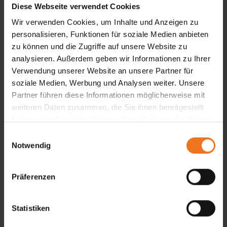
Diese Webseite verwendet Cookies
Wir verwenden Cookies, um Inhalte und Anzeigen zu
personalisieren, Funktionen für soziale Medien anbieten
zu können und die Zugriffe auf unsere Website zu
analysieren. Außerdem geben wir Informationen zu Ihrer
Verwendung unserer Website an unsere Partner für
soziale Medien, Werbung und Analysen weiter. Unsere
Partner führen diese Informationen möglicherweise mit
weiteren Daten zusammen, die Sie ihnen bereitgestellt
haben oder die sie im Rahmen Ihrer Nutzung der Dienste
gesammelt haben.
E
Notwendig
i
n
w
Präferenzen
i
l
l
Statistiken
i