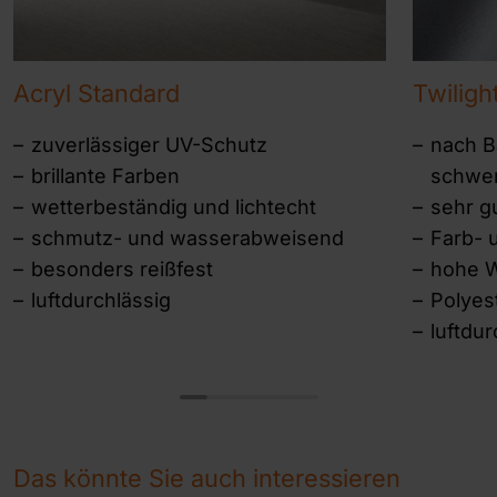
Acryl Standard
Twiligh
zuverlässiger UV-Schutz
nach Ba
brillante Farben
schwer
wetterbeständig und lichtecht
sehr g
schmutz- und wasserabweisend
Farb- 
besonders reißfest
hohe W
luftdurchlässig
Polye
luftdur
Das könnte Sie auch interessieren