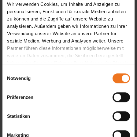
Wir verwenden Cookies, um Inhalte und Anzeigen zu
Raumklima.
personalisieren, Funktionen für soziale Medien anbieten
zu können und die Zugriffe auf unsere Website zu
analysieren. Außerdem geben wir Informationen zu Ihrer
Verwendung unserer Website an unsere Partner für
soziale Medien, Werbung und Analysen weiter. Unsere
Partner führen diese Informationen möglicherweise mit
weiteren Daten zusammen, die Sie ihnen bereitgestellt
haben oder die sie im Rahmen Ihrer Nutzung der Dienste
gesammelt haben.
E
Notwendig
i
n
w
Präferenzen
i
l
l
Statistiken
i
g
Marketing