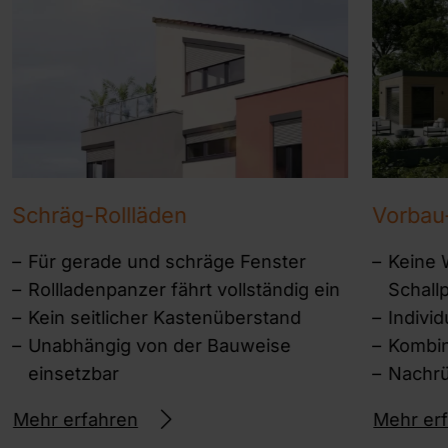
Schräg-Rollläden
Vorbau
Für gerade und schräge Fenster
Keine
Rollladenpanzer fährt vollständig ein
Schall
Kein seitlicher Kastenüberstand
Individ
Unabhängig von der Bauweise
Kombin
einsetzbar
Nachrü
Mehr erfahren
Mehr er