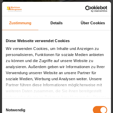
Zustimmung
Details
Über Cookies
Diese Webseite verwendet Cookies
Wir verwenden Cookies, um Inhalte und Anzeigen zu
personalisieren, Funktionen für soziale Medien anbieten
zu können und die Zugriffe auf unsere Website zu
analysieren. Außerdem geben wir Informationen zu Ihrer
Pergolamarkisen
verbinden die Leichtigkeit
Verwendung unserer Website an unsere Partner für
textiler Beschattung mit der
Stabilität fester
soziale Medien, Werbung und Analysen weiter. Unsere
Konstruktionen
. Im Gegensatz zu
Partner führen diese Informationen möglicherweise mit
weiteren Daten zusammen, die Sie ihnen bereitgestellt
freischwebenden Varianten werden sie
durch
haben oder die sie im Rahmen Ihrer Nutzung der Dienste
seitliche Führungsschienen oder Pfosten
gesammelt haben.
E
gestützt
, was eine erhöhte Windfestigkeit und
Notwendig
i