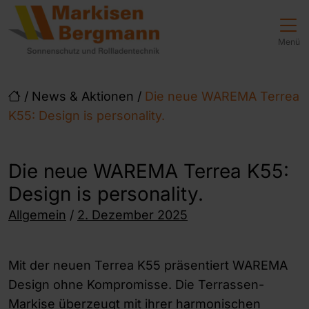
Direkt zur Top-Navigation
Direkt zur Hauptnavigation
Zum Inhalt springen
Direkt zum Footer
Hauptnavigation
Menü
/
News & Aktionen
/
Die neue WAREMA Terrea
K55: Design is personality.
Die neue WAREMA Terrea K55:
Design is personality.
Posted on
Allgemein
/
2. Dezember 2025
Mit der neuen Terrea K55 präsentiert WAREMA
Design ohne Kompromisse. Die Terrassen-
Markise überzeugt mit ihrer harmonischen