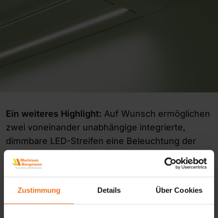
Ein weiteres Highlight:
Auf Wunsch ermöglichen
zwei voneinander unabhängige integrierte,
dimmbare LED-Streifen eine Beleuchtung der
Terrasse im offenen und geschlossenen Zustand
– direktes oder Ambientelicht, Sie haben die
Wahl.
Zustimmung
Details
Über Cookies
Weitere hochwertige Features runden die K55
ab:
Das optionale Volant-Rollo gewährleistet