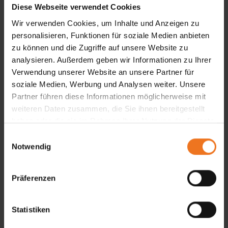
Privatsphäre und Blendschutz, während der
Diese Webseite verwendet Cookies
Design Heizstrahler für gemütliche
Wir verwenden Cookies, um Inhalte und Anzeigen zu
Abendstunden sorgt. Dank der WMS-
personalisieren, Funktionen für soziale Medien anbieten
zu können und die Zugriffe auf unsere Website zu
Funksteuerung per App lässt sich die Markise
analysieren. Außerdem geben wir Informationen zu Ihrer
komfortabel bedienen und automatisch vor
Verwendung unserer Website an unsere Partner für
Unwetter schützen.
soziale Medien, Werbung und Analysen weiter. Unsere
Partner führen diese Informationen möglicherweise mit
Entdecken Sie die Terrea K55:
individuell
weiteren Daten zusammen, die Sie ihnen bereitgestellt
konfigurierbar
mit der gesamten WAREMA
haben oder die sie im Rahmen Ihrer Nutzung der Dienste
gesammelt haben.
Farbwelt und über 200 Dessins aus der
E
Notwendig
Markisen-Kollektion SPECTRUM! What´s your
i
n
design?
w
Präferenzen
i
l
l
Statistiken
i