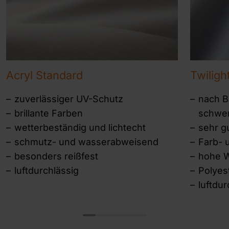
Acryl Standard
Twiligh
zuverlässiger UV-Schutz
nach Ba
brillante Farben
schwer
wetterbeständig und lichtecht
sehr g
schmutz- und wasserabweisend
Farb- 
besonders reißfest
hohe W
luftdurchlässig
Polye
luftdur