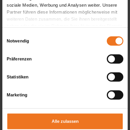
soziale Medien, Werbung und Analysen weiter. Unsere
Partner führen diese Informationen möglicherweise mit
weiteren Daten zusammen, die Sie ihnen bereitgestellt
haben oder die sie im Rahmen Ihrer Nutzung der Dienste
Details und Varianten
gesammelt haben.
E
Notwendig
i
n
w
Präferenzen
i
l
l
Statistiken
i
g
Marketing
u
n
g
s
Alle zulassen
a