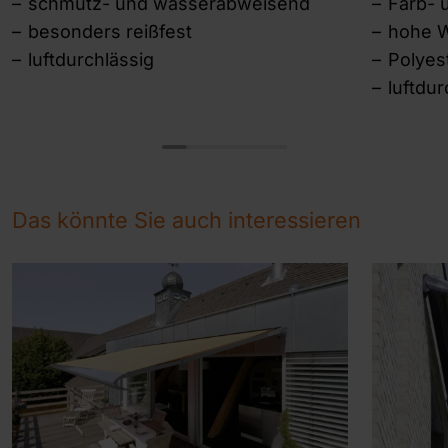
schmutz- und wasserabweisend
Farb- 
besonders reißfest
hohe W
luftdurchlässig
Polye
luftdur
Das könnte Sie auch interessieren