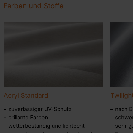
Farben und Stoffe
Acryl Standard
Twiligh
zuverlässiger UV-Schutz
nach Ba
brillante Farben
schwer
wetterbeständig und lichtecht
sehr g