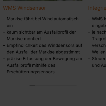
WMS Windsensor
Integri
Markise fährt bei Wind automatisch
WMS K
ein
eingeb
kaum sichtbar am Ausfallprofil der
je nac
Markise montiert
Tragroh
Empfindlichkeit des Windsensors auf
versch
den Ausfall der Markise abgestimmt
Welle
präzise Erfassung der Bewegung am
Steuer
Ausfallprofil mithilfe des
und Au
Erschütterungssensors