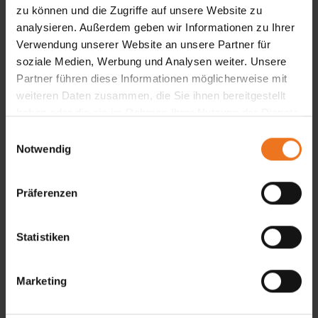
zu können und die Zugriffe auf unsere Website zu
analysieren. Außerdem geben wir Informationen zu Ihrer
Verwendung unserer Website an unsere Partner für
soziale Medien, Werbung und Analysen weiter. Unsere
Partner führen diese Informationen möglicherweise mit
weiteren Daten zusammen, die Sie ihnen bereitgestellt
haben oder die sie im Rahmen Ihrer Nutzung der Dienste
gesammelt haben.
E
Notwendig
i
n
w
Präferenzen
i
Details und Varianten
l
l
Statistiken
i
g
Marketing
u
n